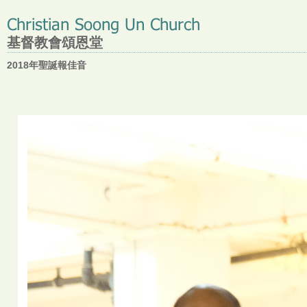
基督教會頌恩堂
2018年聖誕報佳音