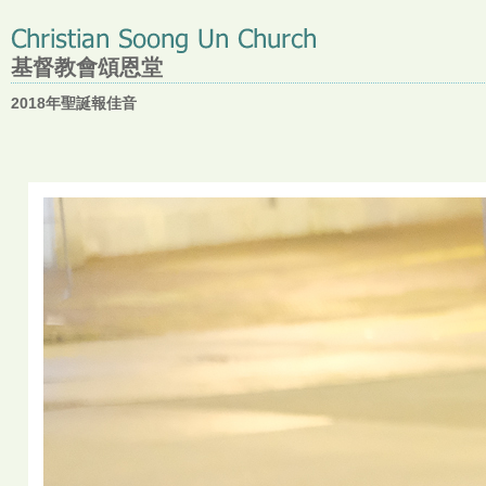
基督教會頌恩堂
2018年聖誕報佳音