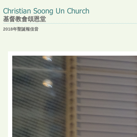
基督教會頌恩堂
2018年聖誕報佳音