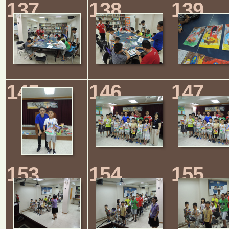
137
138
139
145
146
147
153
154
155