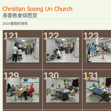
基督教會頌恩堂
2019暑期托管班
121
122
123
129
130
131