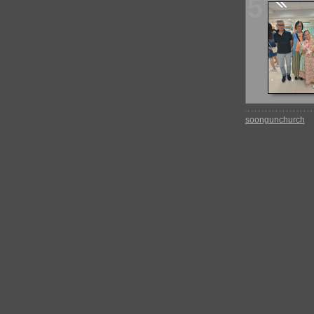
57
soongunchurch