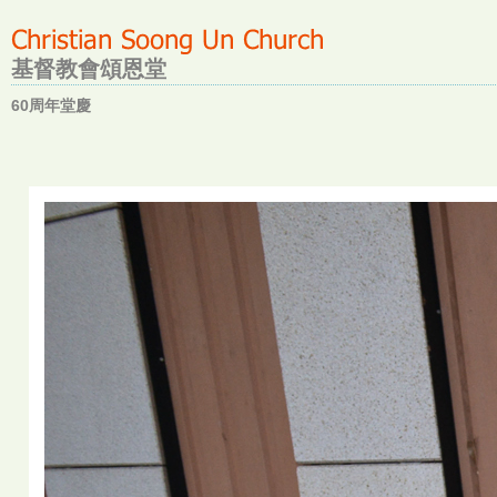
基督教會頌恩堂
60周年堂慶