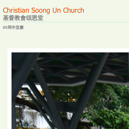
基督教會頌恩堂
60周年堂慶