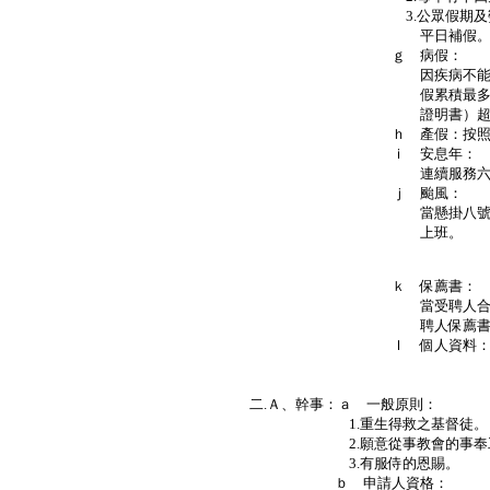
3.公眾假期及勞工假期照
平日補假
ｇ 病假：
因疾病不能復職者，每月
假累積最多120日，病假
證明書）超過120
ｈ 產假：按照香港之勞
ｉ 安息年：
連續服務六年，第七年為
ｊ 颱風：
當懸掛八號颱風及黑色暴
上班。
Ｐ．
ｋ 保薦書：
當受聘人合約屆滿而離職
聘人保薦書，但本會保留
ｌ 個人資料：受聘人均須
檔，如有更改資料
知本堂
二.Ａ、幹事：ａ 一般原則：
1.重生得救之基督徒。
2.願意從事教會的事奉工
3.有服侍的恩賜。
ｂ 申請人資格：