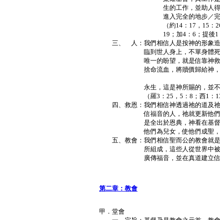
生的工作，並助人得著能力過
進入完全的地步／完全
（約14：17，15：26，16：8
19；加4：6；提後1：1
三、 人：我們相信人是按神的形象造
臨到世人身上，不單身體死亡，而
唯一的盼望，就是信靠神救贖之恩
捨命流血，將贖價歸給神，所以凡
Ｐ
永生，這是神所賜的，並不是靠
（羅3：25，5：8；西1：13；
四、救恩：我們相信神透過祂的道及祂
信福音的人，祂就更新他們的靈，
是全出於恩典，神看在基督裡的信
他們為兒女，使他們成聖，得救
五、教會：我們相信聖而公的教會就是
所組成，這些人從世界中被神分別
廣傳福音，並在真道建立信徒（
Ｐ
第二章：教會
甲．堂會