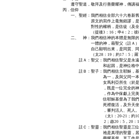
遵守聖道，敬拜及行善榮耀神，傳講福
丙．信仰
一、聖經：我們相信全部六十六卷新舊
原文的寫作上毫無錯謬，是神啟示
對性的權柄，是信徒（及全人類
（提後3：16；申4：2；彼後1
二、 神：我們相信神的本體是無限的
一體的神，藉聖父（註Ａ），聖子
自己顯明出來，是同質、同權、
（太28：19；約17：5；羅1
註Ａ：聖父：我們相信聖父是永遠的
和起因，是神位格中之
註Ｂ：聖子：我們相信主耶穌，基督
為一，及與父同一本質，祂是
女馬利亞所生（於是，兩個完
，既是一位完全的神，又是完
，作為中保獻上完美的祭，基
信耶穌基督為了我們的罪而死
死裡復活，及升天坐在父上帝
，審判活人、死人
（太1：20-21；約10：30；
2；啟20：5，20：11-
註Ｃ：聖靈：我們相信聖靈是三位一
祂是真理的聖靈，居住在信徒
榮耀基督，其工作是將真理啟