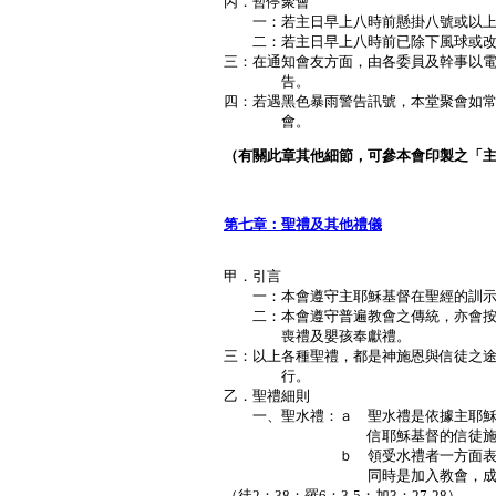
丙．暫停聚會
一：若主日早上八時前懸掛八號或以上
二：若主日早上八時前已除下風球或改
三：在通知會友方面，由各委員及幹事以
告。
四：若遇黑色暴雨警告訊號，本堂聚會如
會。
（有關此章其他細節，可參本會印製之「
Ｐ．
第七章：聖禮及其他禮儀
甲．引言
一：本會遵守主耶穌基督在聖經的訓示
二：本會遵守普遍教會之傳統，亦會按
喪禮及嬰孩奉獻禮。
三：以上各種聖禮，都是神施恩與信徒之
行。
乙．聖禮細則
一、聖水禮：ａ 聖水禮是依據主耶穌
信耶穌基督的信徒施行。（太2
ｂ 領受水禮者一方面表明悔改
同時是加入教會，成為神家
（徒2：38；羅6：3-5；加3：27-28）