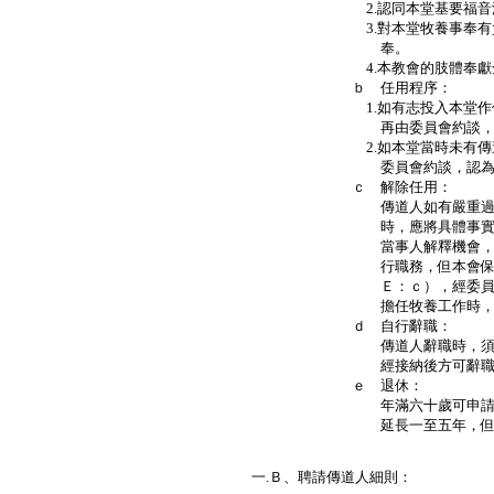
2.認同本堂基要福音派信仰
3.對本堂牧養事奉有負擔，並
奉。
4.本教會的肢體奉獻全時間
ｂ 任用程序：
1.如有志投入本堂作傳道事奉
再由委員會約談，審議，
2.如本堂當時未有傳道人，先
委員會約談，認為適宜，及
ｃ 解除任用：
傳道人如有嚴重過失，不適
時，應將具體事實交由委員
當事人解釋機會，委員會未
行職務，但本會保留權利按
Ｅ：ｃ），經委員會審理查
擔任牧養工作時，可解
ｄ 自行辭職：
傳道人辭職時，須提早半年
經接納後方可辭職
ｅ 退休：
年滿六十歲可申請退休，經
延長一至五年，但六十五
一.Ｂ、聘請傳道人細則：