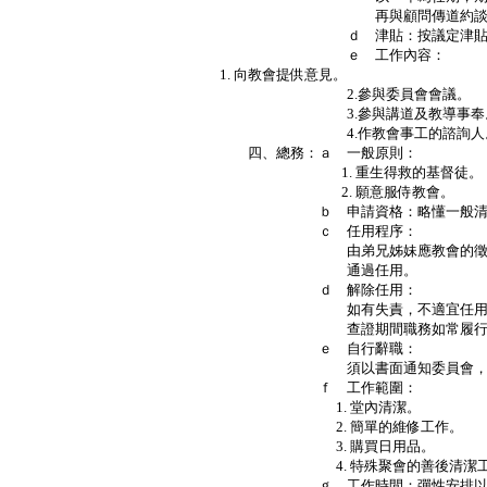
再與顧問傳道約談續
ｄ 津貼：按議定津貼
ｅ 工作內容：
1. 向教會提供意見。
2.參與委員會會議。
3.參與講道及教導事奉
4.作教會事工的諮詢人
四、總務：ａ 一般原則：
1. 重生得救的基督徒。
2. 願意服侍教會。
ｂ 申請資格：略懂一般清潔
ｃ 任用程序：
由弟兄姊妹應教會的徵召，推薦
通過任用。
ｄ 解除任用：
如有失責，不適宜任用時，經委
查證期間職務如常履行
ｅ 自行辭職：
須以書面通知委員會，經委員
ｆ 工作範圍：
1. 堂內清潔。
2. 簡單的維修工作。
3. 購買日用品。
4. 特殊聚會的善後清潔工
ｇ 工作時間：彈性安排以議