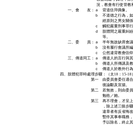
況，教會有行使管教和懲
一、會 友：ａ 背道信拜偶像。
ｂ 不道德之行為，如通姦，同
經原則之男女關係
ｃ 觸犯嚴重刑事罪行，如偷竊
ｄ 肢體間之嚴重糾紛，如結黨
等。
二、委 員：ａ 半年無故缺席會議
ｂ 沒有履行會議所編配
ｃ 公然違背教會信仰立場
三、傳道同工：ａ 傳道人的言行與其
ｂ 傳道人所傳講及教導違反
ｃ 傳道人於教外行為，操守
四、肢體犯罪時處理步驟：（太18：15-18
第一 由委員會委任適合人選以
後論斷及宣揚。
第二 若無效，則由委員會委任
勉他／她。
第三 再不理會，才呈上委員會
，除上述三個步驟外，教會
違章者有反省悔改之餘地，
暫停其事奉職務，屢勸不改
予以除名，終止其會
Ｐ