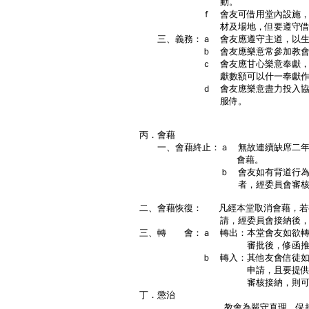
動。
ｆ 會友可借用堂內設施，如：書
材及場地，但要遵守借用
三、義務：ａ 會友應遵守主道，以生
ｂ 會友應樂意常參加教會各
ｃ 會友應甘心樂意奉獻，同心承
獻數額可以什一奉獻作基
ｄ 會友應樂意盡力投入協助教會
服侍。
Ｐ
丙．會藉
一、會藉終止：ａ 無故連續缺席二年
會藉。
ｂ 會友如有背道行為，使基督
者，經委員會審核，可終止
二、會藉恢復： 凡經本堂取消會藉，若
請，經委員會接納後，可恢
三、轉 會：ａ 轉出：本堂會友如欲轉
審批後，修函推薦
ｂ 轉入：其他友會信徒如欲申
申請，且要提供所屬堂會之
審核接納，則可成為本
丁．懲治
教會為嚴守真理，保持信仰素質