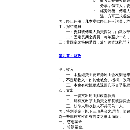
ｂ 教牧部長先與傳道人協商，
分享，傳道人，委員會主席
ｃ 經旁聽後，傳道人及教牧部
過，方可正式邀請作講員，
丙．停止任用：凡本堂欲停止任何講員，
丁．探訪講員
一：委員或傳道人負責探訪，由教牧部
二：固定長期之講員，每年至少一次，
三：非固定之特約講員，於年終寄送慰問
第九章：財政
甲．收入
一、本堂經費主要來源均由會友樂意奉
二、不定期收入：如其他教會、機構、政
三、本會有權拒絕或退回凡不合乎聖經真
乙．支出
一、一切支出均由財政部負責。
二、所有支出須由負責之部長或委員會
三、核準人和收款人不得同為一人。
丙．特別基金（以下三項基金之詳情，請
為一些非經常性而有需要之事工而設：
一、 慈惠基金。
二、 培訓基金。