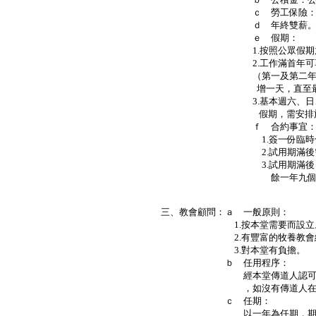
ｃ 勞工保險：教會負責
ｄ 年終雙薪
ｅ 假期：
1.按照公眾假期放
2.工作滿首年可享有七天
（第一及第二年有七日，第
增一天，直至最高為十
3.基本週六、日、一不能
假期，需安排於其他
ｆ 合約事宜
1.簽一份臨時合約（為期
2.試用期滿後需簽一份長
3.試用期滿後，則雙方不
餘一年九個月之職務方
Ｐ．
三、教會顧問：ａ 一般原則：
1.按本堂需要而設立
2.有豐富的牧養教會經
3.對本堂有負擔。
ｂ 任用程序：
經本堂傳道人認可，再由委
，如沒有傳道人在職，則通
ｃ 任期：
以一年為任期，期滿前三個