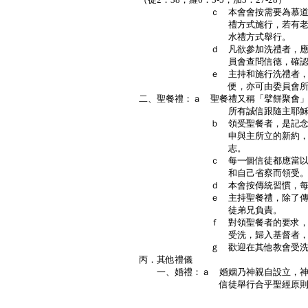
ｃ 本會會按需要為慕道信徒舉
禮方式施行，若有老弱或病患
水禮方式舉行。
ｄ 凡欲參加洗禮者，應先經慕
員會查問信德，確認信心，
ｅ 主持和施行洗禮者，一般由
便，亦可由委員會所委任
二、聖餐禮：ａ 聖餐禮又稱「擘餅聚會
所有誠信跟隨主耶穌的信徒而設。
ｂ 領受聖餐者，是記念主耶穌
申與主所立的新約，表明屬主
志。
ｃ 每一個信徒都應當以虔誠的
和自己省察而領受。（林前11
ｄ 本會按傳統習慣，每週舉
ｅ 主持聖餐禮，除了傳道牧者
徒弟兄負責。
ｆ 對領聖餐者的要求，是要立
受洗，歸入基督者，均可
ｇ 歡迎在其他教會受洗之信
丙．其他禮儀
一、婚禮：ａ 婚姻乃神親自設立，神
信徒舉行合乎聖經原則的
Ｐ．