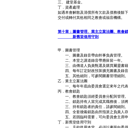
三、 建堂基金。
丁．資產處理
如遇本會解散及清償所有欠款及債務後餘
交付或轉付其他相同之教會或福音機構。
Ｐ．
第十章：圖書管理、業主立案法團、教會
新舊堂借用守則
甲．圖書管理
一、圖書及錄音帶由幹事負責管理。
二、本堂之講道錄音帶應保留一年。
三、由傳道人負責甄選及購買屬靈書籍
四、每年訂定財政預算擴充圖書及錄音
五、其他細則，可參閱圖書管理細則
乙．業主立案法團
一、每年年底由委員會選定來年之代表
丙．教會鎖匙
一、教會鎖匙須經委員會分配與管理
二、鎖匙持有人當完成其職務後，須將
三、持有鎖匙者的責任，請參閱細則
四、全套後備鎖匙由所指派之負責人存
五、若因臨時需要，可向委員會主席申
丁．新舊堂借用守則
一、凡欲借用本堂，必須以書面向委員會