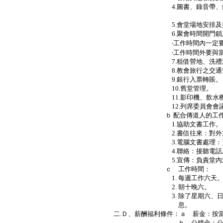
4.圖書、錄音帶、錄影帶
Ｐ．
5.會堂場地安排及控
6.聚會時間開門鎖及關
‧工作時間內一定要負
‧工作時間外要與當時聚會負
7.租借營地、洗禮池、幻燈
8.教會旅行之交通安
9.銀行入票轉賬。
10.舊堂管理。
11.影印機、飲水機管理（訂
12.列席委員會會議並作
ｂ 配合傳道人的工作範
1.協助文書工作。
2.書信往來：對外通信
3.電腦文書處理：資料存檔
4.聯絡：接聽電話及電話聯
5.宣傳：負責堂內活動，靈
ｃ 工作時間：
1. 每週工作六天
2. 朝十晚六。
3. 除了星期六、日、一外，
息。
二.Ｄ、薪酬福利條件：ａ 薪金：按當
ｂ 公積金：公積金制度可