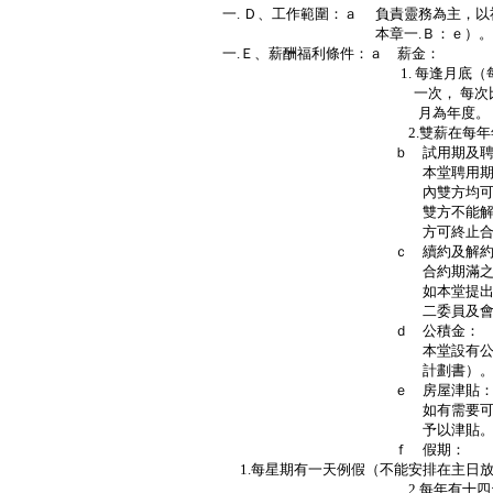
一. Ｄ、工作範圍：ａ 負責靈務為主，
本章一.Ｂ：ｅ）。
一.Ｅ、薪酬福利條件：ａ 薪金：
1. 每逢月底（每月最後一
一次， 每次比率按合約而
月為年度。
2.雙薪在每年年尾派發
ｂ 試用期及聘用
本堂聘用期為三年，前三
內雙方均可隨時提出終止
雙方不能解除合約，必須
方可終止合約
ｃ 續約及解約
合約期滿之前，本堂與傳
如本堂提出解僱傳道人，
二委員及會員大會通過
ｄ 公積金：
本堂設有公積金制度（詳
計劃書）
ｅ 房屋津貼
如有需要可考慮以舊堂為
予以津貼
ｆ 假期：
1.每星期有一天例假（不能安排在主日
2.每年有十四天年