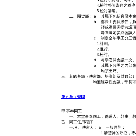
4.檢討整個崇拜之秩序
5.檢討講道。
二、團契部：ａ 其屬下包括直屬本會
ｂ 部長由委員擔任，負責召開
師或團長需提供議項），所有
每團選定參與會議人
ｃ 制定全年事工分三個階
1.計劃。
2.進行。
3.檢討。
ｄ 每季召開會議一次
ｅ 其屬下各團之內部會議由其
均須出席。
三、其餘各部（傳道部、培訓部及財政部
均無經常性會議，部長可按需
Ｐ．
第五章：聖職
甲.事奉同工
一、本堂事奉同工：傳道人、幹事、教
乙．同工任用程序
一.Ａ、傳道人：ａ 一般原則：
1.清楚神的呼召，專心以祈