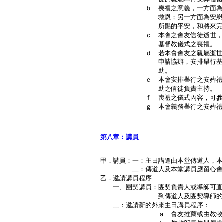
ｂ 喪禮之意義，一方面為逝世之
救恩；另一方面為安慰和鼓勵其
所賜的平安，和將來完全得
ｃ 本會之會友信徒逝世，本會有
基督教儀式之喪禮。
ｄ 若本會會友之親屬逝世，該會
申請協辦，安排舉行基督教之安
助。
ｅ 本會安排舉行之安葬禮儀，一
助之信徒負責主持。
ｆ 喪禮之儀式內容，可參考基督
ｇ 本會義務舉行之安葬禮儀，
Ｐ．
第八章：講員
甲．講員：一：主日講道由本堂傳道人，
二：傳道人及本堂講員應留心會眾
乙．邀請講員程序
一、團契講員：團契負責人或導師可直
到傳道人及團契導師的批準，
二：邀請新的外來主日講員程序：
ａ 會友推薦或由教牧部