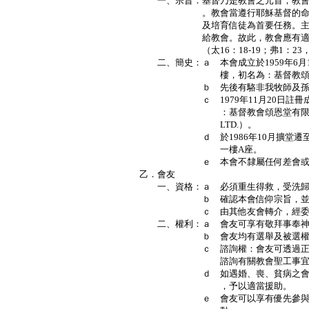
一、宗旨：基督乃是教會之元首，教會
。教會當遵行耶穌基督的命令；盡
及培育信徒為首要任務。主耶穌已
給教會。故此，教會應有適當的組
（太16：18-19；弗1：23，4
二、簡史：ａ 本會成立於1959年6月1
樓，初名為：基督教頌恩
ｂ 先後有駱非我牧師及孫忠道牧
ｃ 1979年11月20日註冊成為
：基督教會頌恩堂有限公司（CHRIST
LTD.）。
ｄ 於1986年10月擴堂遷至九龍
一樓A座。
ｅ 本會不隸屬任何差會或宗派
乙．會友
一、資格：ａ 必須重生得救，受洗歸
ｂ 確認本會信仰宗旨，並在
ｃ 由其他友會轉介，經委員會
二、權利：ａ 會友可享有敬拜事奉神
ｂ 會友均有選舉及被選權。但須
ｃ 諮詢權：會友可透過正確有效
諮詢有關教會聖工事宜，或對
ｄ 如遇婚、喪、貧病之會友，可
，予以適當援助。
ｅ 會友可以享有優先參與本會舉