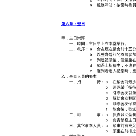
ｈ 服務津貼：按當時委員議
Ｐ．
第六章：聖日
甲．主日崇拜
一、時間：主日早上在本堂舉行。
二、秩序：ａ 會友應在聚會前十五分
ｂ 以整齊端莊的衣飾參加
ｃ 到達禮堂後，儘量坐在較
ｄ 如遇上祈禱中，不應在禮
ｅ 遲到者進入禮堂時，應保持
乙．事奉人員的要求
一、招 待：ａ 在聚會前最少十五
ｂ 須佩帶「招待牌」以表
ｃ 引導會友就坐
ｄ 幫助會友翻閱聖經
ｅ 勸導會友保持安
ｆ 散會後，歡送會
二、司 事：ａ 負責襄助聖餐禮
ｂ 負責鑒察主日獻金
三、其它事奉人員：ａ 須事前有充足
ｂ 須坐在前排之座