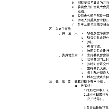
ｂ 耶穌基督乃教會的元首
ｃ 委員會乃由會員大會委任出代
組織。
ｄ 委員會各部門部長一職，由
ｅ 傳道人於委員會中擔任顧問
ｆ 幹事及總務直屬委員會主席
乙．各崗位細則
一、傳 道 人：ａ 牧養及教導會眾
ｂ 監督委員會運作
ｃ 探訪。
ｄ 教會守望。
ｅ 協同委員會推行教
二、委員會主席：ａ 主持委員會會議
ｂ 督導各部門及同工執
ｃ 按時向會眾交代會務
ｄ 主持會員大會
ｅ 盡力配合傳道人牧養
ｆ 以本堂代表身份，對外聯
三、教 牧 部：教牧部轄下有兩小組：
ａ 牧養組：
1.推動敬拜事工（主日崇
2.編排主日崇拜程序及事奉
及招待等）。
Ｐ
3.負責編排敬拜事工講員，包