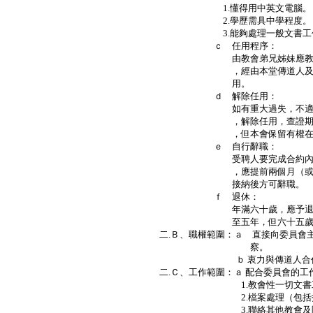
1.懂得用中英文電腦。
2.學歷需具中學程度。
3.能夠處理一般文書工
ｃ 任用程序：
由教會弟兄姊妹應教會的徵召
，經由本堂傳道人及委員會面
用。
ｄ 解除任用：
如有重大過失，不適宜任用時
，解除任用，查證期間應予當
，但本會保留有權在查證期
ｅ 自行辭職：
受聘人要完成合約內之年期，
，應提前兩個月（或兩個月代
接納後方可辭職。
ｆ 退休：
年滿六十歲，應予退休，經委
至五年，但六十五歲必須
二.Ｂ、職權範圍：ａ 直接向委員會主
察。
ｂ 衷力與傳道人合作並報
二.Ｃ、工作範圍：ａ 配合委員會的工
1.教會性一切文書工
2.檔案處理（包括投影
3.聯絡其他教會及團