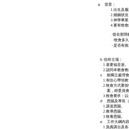
ａ 背景：
1.出生及履歷
2.婚姻狀況：已
3.神學畢業：全科
4.要有牧會經
‧曾在那間教會牧
‧牧會多久
‧ 是否有推薦信（教會
Ｐ．
ｂ 信仰立場：
1.基要福音派。
2.認同本教會教義
ｃ 能獨立處理會務
1.有信心帶領教會
2.牧會方式要按牧者恩賜
案，經委員會審議
3.牧會要求：以發展植堂
ｄ 恩賜及專長（必須配合
1.講道恩賜。
2.教導恩賜。
3.牧養恩賜。
ｅ 工作大綱內容
1.負責講台及各項聚會，