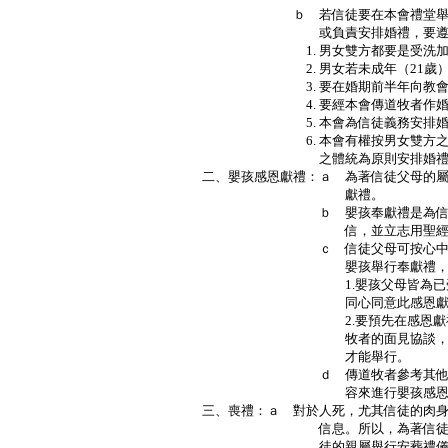
ｂ 若信徒要在本會禮堂舉行婚禮
或負責安排婚禮，要遵守下
1. 男女雙方都要是受洗加入
2. 男女若未成年（21歲）需
3. 要在婚期前半年向教會申請
4. 要經本會傳道牧者作婚
5. 本會為信徒義務安排婚禮，
6. 本會有權按男女雙方之俱體
之體統為原則安排婚禮內
二、嬰孩感恩獻禮：ａ 為著信徒父母的
獻禮。
ｂ 嬰孩奉獻禮是為信徒父母
信，並立志用聖經的善道
ｃ 信徒父母可按心中感動需
嬰孩舉行奉獻禮，細則
1.嬰孩父母皆為已受洗歸主
同心同意此感恩獻禮
2.要預先在感恩獻禮期前兩
牧者的面見協談，確認心志
才能舉行。
ｄ 傳道牧者參考其他教會的
容來進行嬰孩感恩獻
三、喪禮：ａ 對於人死，尤其信徒的肉
信息。所以，為著信徒的益處，
徒的親屬舉行安葬禮儀。（帖前