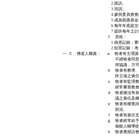
2.探訪。
3.培訓。
4.參與委員會會議
5.成為慈惠基金當然
6.每年年底提交整年工
7.提供每年之計劃
ｆ 其他：
1.病患記錄：要求交出
2.犯罪記錄：考慮其背景
一. Ｃ、傳道人權責： ａ 牧者有主理
不經牧者同意擅自聘請講
得協議，方可進行聘
ｂ 牧者有教導、解釋本教
仰立場之責任及權
ｃ 牧者有監理教會所用書
經常審查教會所發表之
ｄ 牧者雖沒有表決權，但
議之責任及權利，並負有
ｅ 牧者有權查詢教會財政
狀況。
ｆ 牧者有責任支持教會
ｇ 牧者經常給予會眾承認
藉個人輔導使人忠於基督
ｈ 牧者應探訪會友家庭
Ｐ．