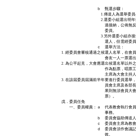
Ｐ
ｂ 甄選步驟：
1.傳道人為選舉委員小組
2.選委小組選出明年委員候選
過接納，公佈無反對後，再
委員。
3.另外選委小組亦接受十五名
選人，但需經委員會審核接
ｃ 選舉方法：
1. 經委員會審核通過之候選人名單，在會
會友一人一票選出（不得
2. 為公平起見，大會應選出候選名單以外
作為點票，唱票工作，而監
主席為大會主持人
3. 在該屆委員屆滿前半年要進行委員選舉
員會主席及各部長職務，在
果則無須會員大會通過（應
票）。
戊．委員任免
一、委員權責：ａ 代表教會執行會員
事務。
ｂ 委員會協助傳道人制定教
ｃ 委員會主席為教會對內對
ｄ 委員會須作會議記錄，記
效。