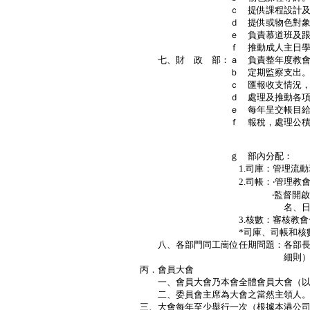
ｃ 提供課程設計及書籍
ｄ 提供或物色對象參加
ｅ 負責慕道班及跟進有
ｆ 推動成人主日學及查
七、財 政 部：ａ 負責整年度教會
ｂ 定期監察支出
ｃ 匯報收支情況，開源節
ｄ 處理及推動各項基金
ｅ 每年呈交帳目給會計
ｆ 報稅，處理公積金及
Ｐ
ｇ 部內分配：
1.司庫：管理流動現金及
2.司帳：‧管理教會一切收
‧監督開啟奉獻箱，登記
名、日期等
3.核數：審核教會一切財政
*司庫、司帳和核數等工作
八、各部門同工崗位任期問題：各部長
細則）
丙．會員大會
一、會員大會乃本會全體會員大會（以
二、委員會主席為大會之當然主領人
三、大會每年至少舉行一次（根據本港公