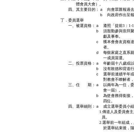
體會員大會）。
四、其主要目的：ａ 向會眾匯報過去
ｂ 向政府作出呈報
丁．委員選舉
一、被選資格：ａ 遵照「提前3：1-1
ｂ 須殷勤參與崇拜聚會及熱衷
獻及事奉。
ｃ 獲本會會友資格達五年或以
者。
ｄ 每個家庭之直系親屬（如父
一成員當選。
二、投票資格：ａ 年齡屆十八歲或以
ｂ 沒有敗德和背道行
ｃ 選舉前連續半年或以上缺席
對教會不瞭解者，不得
三、任 期：ａ 以兩年為一任，委員
會一屆）。
ｂ 為使會務得銜接，每屆委員
四位。
四、選舉細則：ａ 成立選舉委員小組
1.傳道人及委員會主席為當然
員。
2.選舉前一年組成，且選出下
於選舉結束後，隨即自