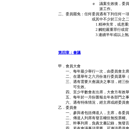
ｅ 議案生效後，委員會有權委
派工作。
二、委員罷免：任何委員遇有下列任何一
或其中不少於三分之二委員議
1.精神失常，或患重病，以
2.觸犯嚴重罪行或背道
3.連續半年或以上無故缺
Ｐ
第四章：會議
甲．會員大會
一、每年最少舉行一次，由委員會主席
二、在選舉年之六月份進行委員選舉（
三、遇有需要大會議決之事項，經三份
可生效。
四、至少半數會友出席，大會方有效舉
五、每年於一月份匯報去年各部門之事
六、遇有特殊情況，經主席或經委員會
乙．委員會
一、參與者包括傳道人，主席，各委員
二、傳道人列席有發言權但無投票權
三、幹事列席，負責文書記錄，無發言
四、若有會議事項需要，可邀請委員會