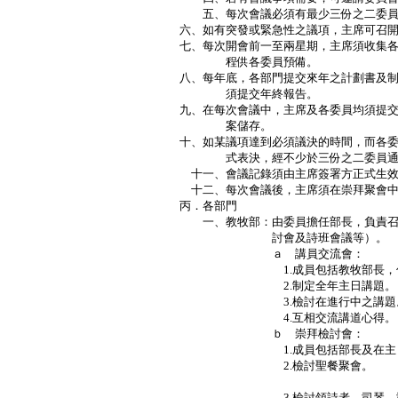
五、每次會議必須有最少三份之二委員
六、如有突發或緊急性之議項，主席可召
七、每次開會前一至兩星期，主席須收集
程供各委員預備。
八、每年底，各部門提交來年之計劃書及
須提交年終報告。
九、在每次會議中，主席及各委員均須提
案儲存。
十、如某議項達到必須議決的時間，而各
式表決，經不少於三份之二委員通過
十一、會議記錄須由主席簽署方正式生
十二、每次會議後，主席須在崇拜聚會中
丙．各部門
一、教牧部：由委員擔任部長，負責召
討會及詩班會議等）。
ａ 講員交流會：
1.成員包括教牧部長，傳道
2.制定全年主日講題。
3.檢討在進行中之講題
4.互相交流講道心得。
ｂ 崇拜檢討會：
1.成員包括部長及在主日有
2.檢討聖餐聚會。
Ｐ
3.檢討領詩者、司琴、司事及