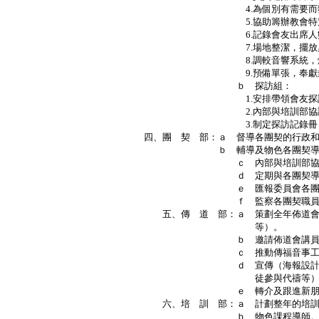
4.為個別有需要而獲批準之
5.協助籌辦教會特別聚會，
6.記錄會友出席人數，制
7.場地整潔，擺放桌椅，
8.調較音響系統，燈光
9.預備單張，奉獻封，新
ｂ 探訪組：
1.安排帶領會友探訪
2.內部與培訓部協調提供訓
3.制定探訪記錄冊，以
四、團 契 部：ａ 督導各團契的行政
ｂ 輔導及物色各團契導
ｃ 內部與培訓部協調提供
ｄ 定期與各團契導師開會
ｅ 匯報委員會各團契進
ｆ 監察各團契職員選舉
五、傳 道 部：ａ 策劃全年佈道會
等）。
ｂ 邀請佈道會講員（可
ｃ 推動傳福音事工（如派單
ｄ 宣傳（海報設計；選購、
徒參與代禱等）
ｅ 轉介及跟進新朋
六、培 訓 部：ａ 計劃整年的培訓
ｂ 物色課程導師