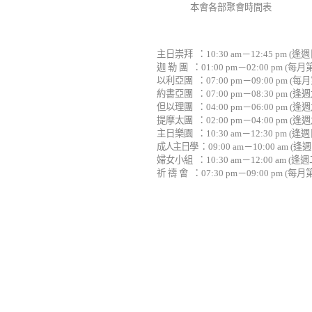
本會各部聚會時間表
主日崇拜
：
10:30 am
－
12:45 pm (
逢週
迦 勒 團
：
01:00 pm
－
02:00 pm (
每月
以利亞團
：
07:00 pm
－
09:00 pm (
每月
約書亞團
：
07:00 pm
－
08:30 pm (
逢週
但以理團
：
04:00 pm
－
06:00 pm (
逢週
提摩太團
：
02:00 pm
－
04:00 pm (
逢週
主日樂園
：
10:30 am
－
12:30 pm (
逢週
成人主日學
：
09:00 am
－
10:00 am (
逢週
婦女小組
：
10:30 am
－
12:00 am (
逢週
祈 禱 會
：
07:30 pm
－
09:00 pm (
每月