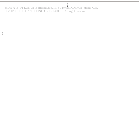
﹛
Block A ,B 1/f Kam On Building 236,Tai Po Road ,Kowloon ,Hong Kong
© 200
4
CHRISTIAN SOONG UN CHURCH
All rights reserved
﹛